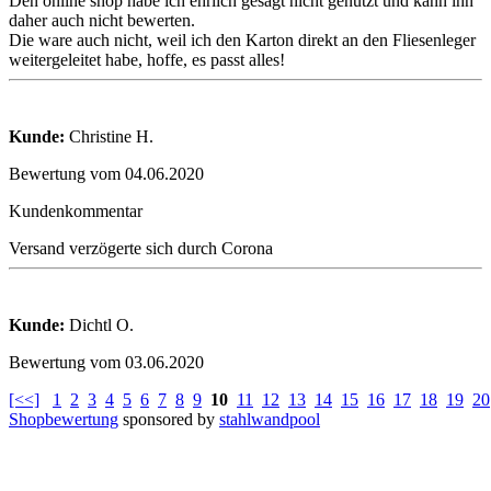
Den online shop habe ich ehrlich gesagt nicht genutzt und kann ihn
daher auch nicht bewerten.
Die ware auch nicht, weil ich den Karton direkt an den Fliesenleger
weitergeleitet habe, hoffe, es passt alles!
Kunde:
Christine H.
Bewertung vom 04.06.2020
Kundenkommentar
Versand verzögerte sich durch Corona
Kunde:
Dichtl O.
Bewertung vom 03.06.2020
[<<]
1
2
3
4
5
6
7
8
9
10
11
12
13
14
15
16
17
18
19
20
Shopbewertung
sponsored by
stahlwandpool