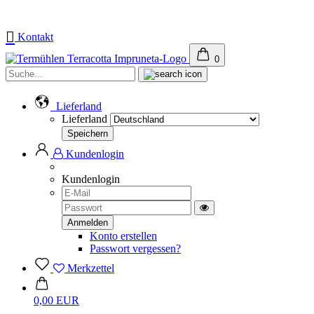
Kontakt
0
Suche...
Lieferland
Lieferland
Kundenlogin
Kundenlogin
E-
Mail
Passwort
Toggle
Password
Konto erstellen
View
Passwort vergessen?
Merkzettel
0,00 EUR