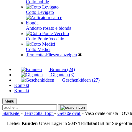
Cotto nobile
Cotto Levigato
Anticato rosato e bionda
Cotto Ponte Vecchio
Cotto Medici
Terracotta-Fliesen anzeigen
Brunnen (24)
Giganten (3)
Geschenkideen (27)
Kontakt
Kontakt
Menü
Suche...
Startseite
»
Terracotta-Topf
»
Gefäße oval
»
Vaso ovale ornata - Ova
Lieber Kunden
Unser Lager in
50374 Erftstadt
ist für Sie geöff