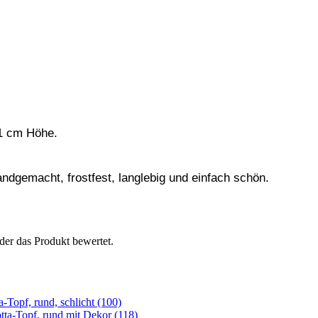
41 cm Höhe.
ndgemacht, frostfest, langlebig und einfach schön.
der das Produkt bewertet.
a-Topf, rund, schlicht (100)
tta-Topf, rund mit Dekor (118)