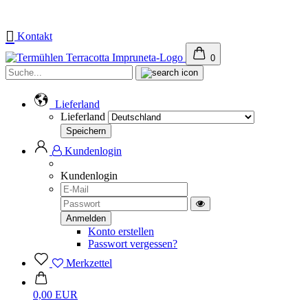
Kontakt
0
Suche...
Lieferland
Lieferland
Kundenlogin
Kundenlogin
E-
Mail
Passwort
Toggle
Password
Konto erstellen
View
Passwort vergessen?
Merkzettel
0,00 EUR