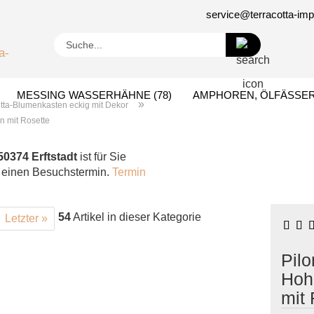
service@terracotta-im
Suche...
MESSING WASSERHÄHNE (78)
AMPHOREN, ÖLFÄSSER 
»
otta-Blumenkasten eckig mit Dekor
n mit Rosette
EN (3)
GESCHENKIDEEN (27)
50374 Erftstadt
ist für Sie
e einen Besuchstermin.
Termin
54
Artikel in dieser Kategorie
Letzter »
Pilo
Hoh
mit 