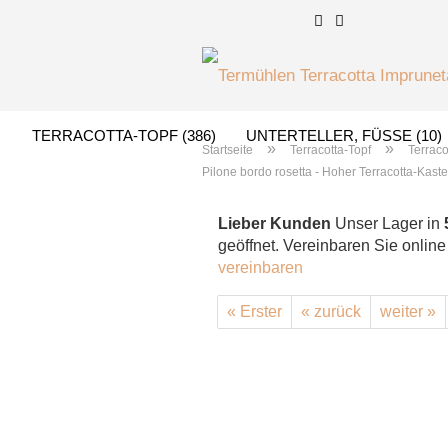
TERRACOTTA-TOPF (386)
UNTERTELLER, FÜSSE (10)
»
»
Startseite
Terracotta-Topf
Terrac
Pilone bordo rosetta - Hoher Terracotta-Kaste
TERRACOTTA-FLIESEN (82)
BRUNNEN (24)
GIGANT
Lieber Kunden
Unser Lager in
geöffnet. Vereinbaren Sie onlin
vereinbaren
« Erster
« zurück
weiter »