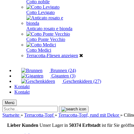
Cotto nobile
Cotto Levigato
Anticato rosato e bionda
Cotto Ponte Vecchio
Cotto Medici
Terracotta-Fliesen anzeigen
Brunnen (24)
Giganten (3)
Geschenkideen (27)
Kontakt
Kontakt
Menü
Suche...
Startseite
»
Terracotta-Topf
»
Terracotta-Topf, rund mit Dekor
»
Cilin
Lieber Kunden
Unser Lager in
50374 Erftstadt
ist für Sie geöff