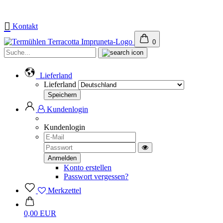
Kontakt
0
Suche...
Lieferland
Lieferland
Kundenlogin
Kundenlogin
E-
Mail
Passwort
Toggle
Password
Konto erstellen
View
Passwort vergessen?
Merkzettel
0,00 EUR