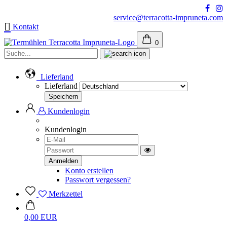
service@terracotta-impruneta.com
Kontakt
0
Suche...
Lieferland
Lieferland
Kundenlogin
Kundenlogin
E-
Mail
Passwort
Toggle
Password
Konto erstellen
View
Passwort vergessen?
Merkzettel
0,00 EUR