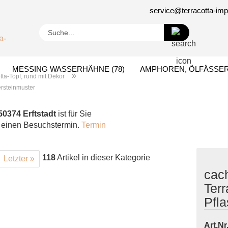
service@terracotta-im
Suche...
MESSING WASSERHÄHNE (78)
AMPHOREN, ÖLFÄSSER 
»
tta-Topf, rund mit Dekor
ersteinmuster
EN (3)
GESCHENKIDEEN (27)
50374 Erftstadt
ist für Sie
e einen Besuchstermin.
Termin
118
Artikel in dieser Kategorie
Letzter »
cac
Terr
Pfla
Art.Nr.