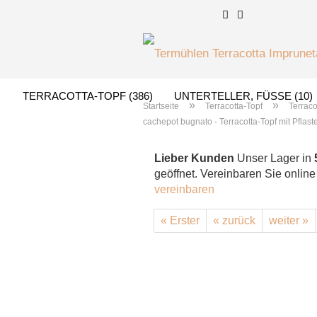
TERRACOTTA-TOPF (386)
UNTERTELLER, FÜSSE (10)
»
»
Startseite
Terracotta-Topf
Terraco
cachepot bugnato - Terracotta-Topf mit Pflast
TERRACOTTA-FLIESEN (82)
BRUNNEN (24)
GIGANT
Lieber Kunden
Unser Lager in
geöffnet. Vereinbaren Sie onlin
vereinbaren
« Erster
« zurück
weiter »