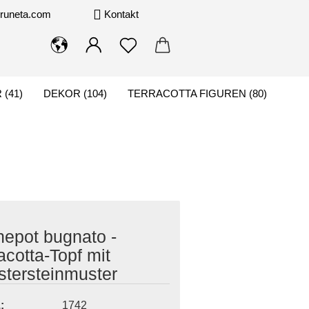
pruneta.com
Kontakt
(41)
DEKOR (104)
TERRACOTTA FIGUREN (80)
KONTAKT
hepot bugnato -
acotta-Topf mit
stersteinmuster
:
1742